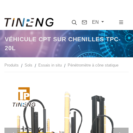
Search
Contact
EN
VÉHICULE CPT SUR CHENILLES TPC-
20L
Produits
Sols
Essais in situ
Pénétromètre à cône statique