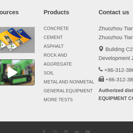
ources
Products
Contact us
Zhuozhou Tianp
CONCRETE
Zhuozhou Tian
CEMENT
ASPHALT
Building C2
ROCK AND
Development Z
AGGREGATE
+86-312-3
SOIL
+86-312-3
METAL AND NONMETAL
Authorized di
GENERAL EQUIPMENT
EQUIPMENT CO
MORE TESTS
Facebook
Instagram
LinkedIn
VK
YouTube