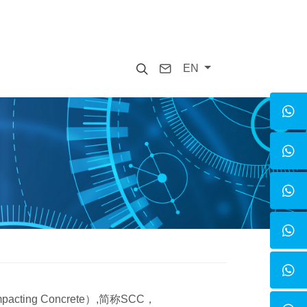
Search
Contact
EN
cting Concrete）,简称SCC，