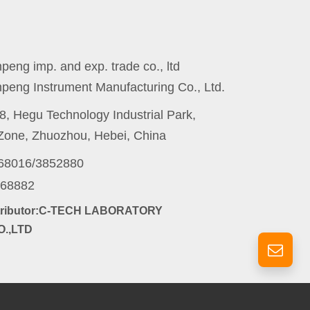
eng imp. and exp. trade co., ltd
peng Instrument Manufacturing Co., Ltd.
8, Hegu Technology Industrial Park,
one, Zhuozhou, Hebei, China
868016/3852880
868882
stributor:C-TECH LABORATORY
.,LTD