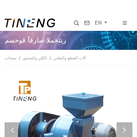
Search
Contact
EN
مسحوق أقراص المختبر
آلات القطع والطحن
الكلي والصخور
منتجات