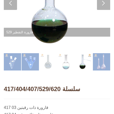
529 قارورة التقطير
417/404/407/529/620 سلسلة
417 03 قارورة ذات رقبتين