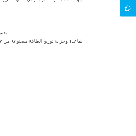
· يمكنه التعامل مع المواد ذات اللزوجة العالية ويمكنه العمل بشكل متواصل لفترة طويلة.
· يعتمد رأس الاستحلاب معالجة دقيقة لضمان تشغيل أكثر سلاسة وأطول وتأثير تفريغ أفضل.