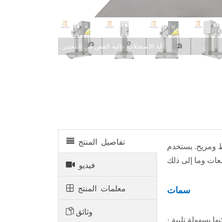
آلة الاستحلاب عالية القص في المختبر
تفاصيل المنتج
ط ومريح. يستخدم
فيديو
معلمات المنتج
سمات
وثائق
· إنها تعتمد محركًا غير متزامن ثلاثي الطور، لا يوجد شرر/غبار، أداء أمان عالي، ضوضاء منخفضة وطاقة كافية، ويمكنها بسهولة تلبية