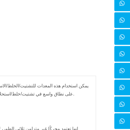
يمكن استخدام هذه المعدات للتشتيت/الخلط/الاس
على نطاق واسع في تشتيت/خلط/استحلاب/تجانس المواد السائلة في المصانع ومؤسسات البحث العلمي والجامعات وما إلى ذلك.