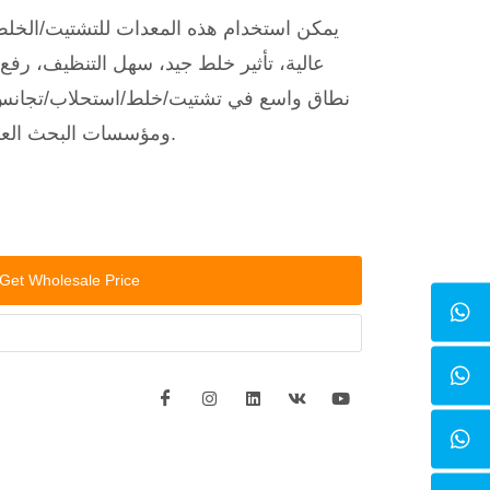
يمكن استخدام هذه المعدات للتشتيت/الخلط
عالية، تأثير خلط جيد، سهل التنظيف، رف
نطاق واسع في تشتيت/خلط/استحلاب/تجانس ا
ومؤسسات البحث العلمي والجامعات وما إلى ذلك.
Get Wholesale Price