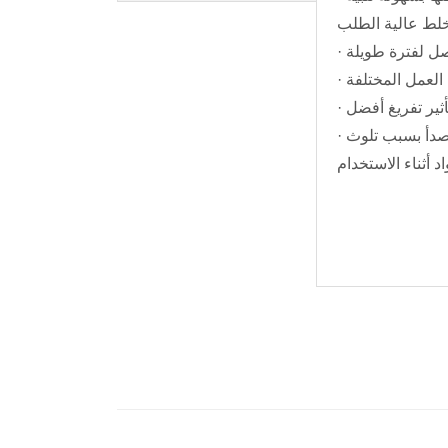
· القاعدة وخزانة توزيع الطاقة مصنوعة من غلاف من الفولاذ المقاوم للصدأ عالي الجودة لتجنب صعوبة التنظيف والصدأ بسبب تلوث