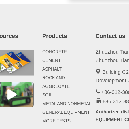
ources
Products
Contact us
Zhuozhou Tianp
CONCRETE
Zhuozhou Tian
CEMENT
ASPHALT
Building C2
ROCK AND
Development Z
AGGREGATE
+86-312-3
SOIL
+86-312-3
METAL AND NONMETAL
Authorized di
GENERAL EQUIPMENT
EQUIPMENT CO
MORE TESTS