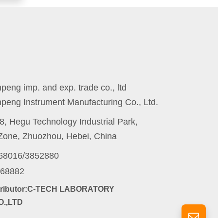
eng imp. and exp. trade co., ltd
peng Instrument Manufacturing Co., Ltd.
8, Hegu Technology Industrial Park,
one, Zhuozhou, Hebei, China
868016/3852880
868882
stributor:C-TECH LABORATORY
.,LTD