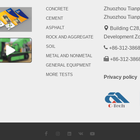
Zhuozhou Tianpen
CONCRETE
Zhuozhou Tianpe
CEMENT
ASPHALT
Building C28,
Development Zo
ROCK AND AGGREGATE
SOIL
+86-312-3868
METAL AND NONMETAL
+86-312-386
GENERAL EQUIPMENT
MORE TESTS
Privacy policy
Facebook
Instagram
LinkedIn
VK
YouTube