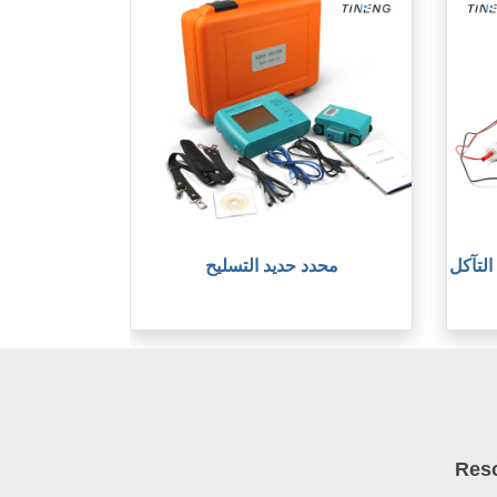
التآكل
محدد حديد التسليح
Res