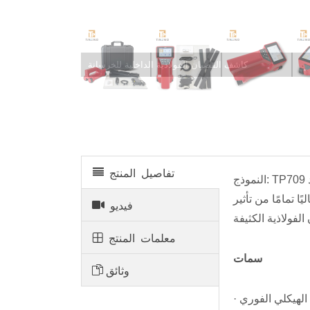
كاشف القضبان الفولاذية الداخلية للخرسانة
تفاصيل المنتج
النموذج: TP709 يمكنه استخدام الصور لعرض توزيع القضبان الفولاذية والشوائب داخل الهيكل الخرساني بشكل حقيقي، واختبار عدد
ا تمامًا من تأثير
فيديو
معلمات المنتج
سمات
وثائق
الهيكلي الفوري