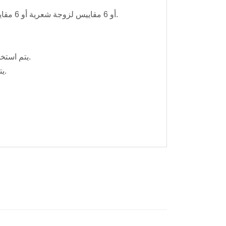
· يمكنه تنظيف 3 زجاجات عينة RTFOT أو 6 مقاييس لزوجة شعرية أو 6 مقاييس لزوجة شعرية لتخفيف الضغط في كل مرة.
· يتم استخدام مادة العزل الحراري الفضائية، والتي لديها أداء جيد للعزل الحراري وآمنة للاستخدام.
· يتم التحكم في درجة الحرارة عن طريق عداد التحكم في درجة الحرارة، والعملية بسيطة.