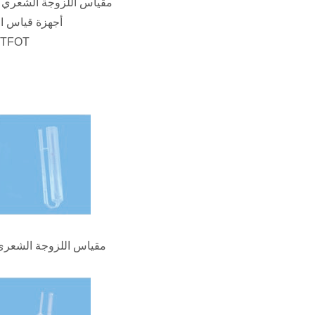
· مقياس اللزوجة الشعري
· أجهزة قياس ا
· زجاجات عينة 
مقياس اللزوجة الشعري