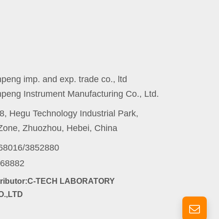
eng imp. and exp. trade co., ltd
peng Instrument Manufacturing Co., Ltd.
8, Hegu Technology Industrial Park,
one, Zhuozhou, Hebei, China
868016/3852880
868882
stributor:C-TECH LABORATORY
.,LTD