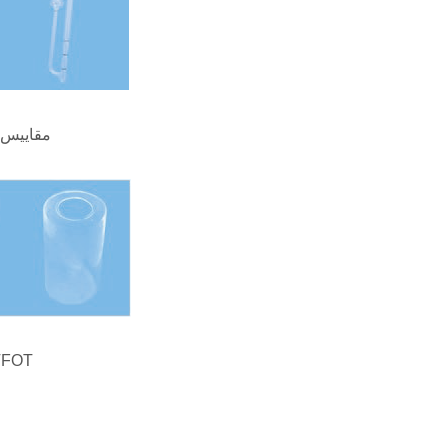
مقاييس 
زجاجات عين