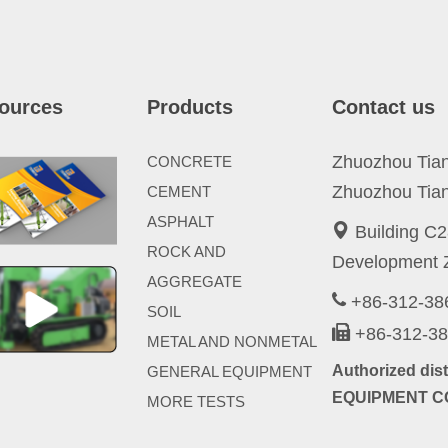
ources
Products
Contact us
Zhuozhou Tianp
CONCRETE
Zhuozhou Tian
CEMENT
ASPHALT
Building C2
ROCK AND
Development Z
AGGREGATE
+86-312-3
SOIL
+86-312-3
METAL AND NONMETAL
Authorized di
GENERAL EQUIPMENT
EQUIPMENT CO
MORE TESTS