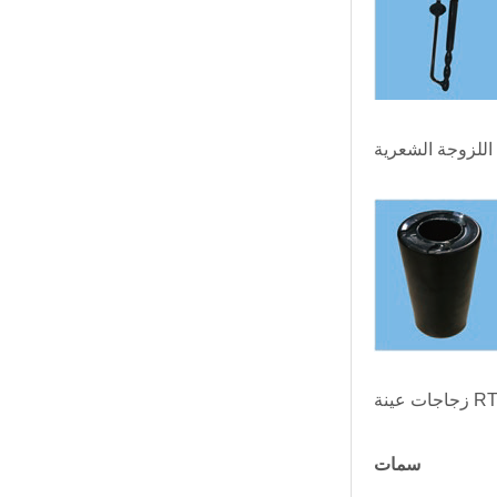
اللزوجة الشعرية
ة RTFOT
سمات