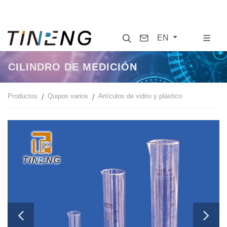
Search
Contact
EN
CILINDRO DE MEDICIÓN
Productos
Quipos varios
Artículos de vidrio y plástico