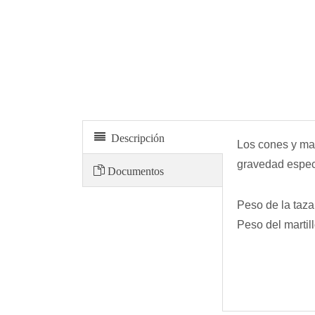
Absorción de arena y martillo
Descripción
Los cones y mar
gravedad especí
Documentos
Peso de la taz
Peso del martil