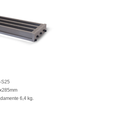
M-S25
5x285mm
damente 6,4 kg.