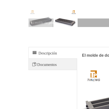
El molde de prisma doble BM-S25
Descripción
El molde de d
Documentos