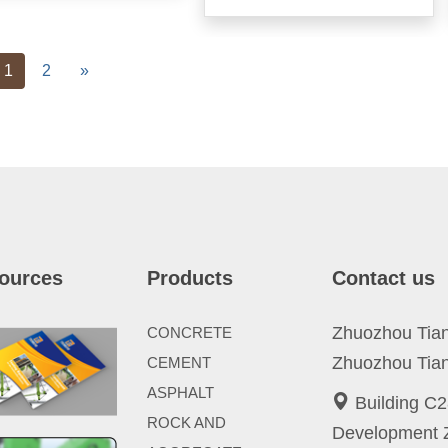
vious
Next
1
2
»
ources
Products
Contact us
Zhuozhou Tianp
CONCRETE
Zhuozhou Tian
CEMENT
ASPHALT
Building C2
ROCK AND
Development Z