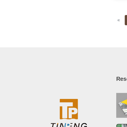
Pre
«
Res