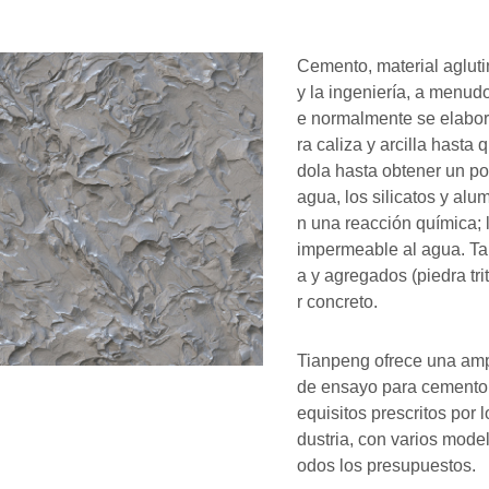
Cemento, material agluti
y la ingeniería, a menud
e normalmente se elabor
ra caliza y arcilla hasta
dola hasta obtener un p
agua, los silicatos y al
n una reacción química; 
impermeable al agua. T
a y agregados (piedra tri
r concreto.
Tianpeng ofrece una am
de ensayo para cemento 
equisitos prescritos por 
dustria, con varios mode
odos los presupuestos.