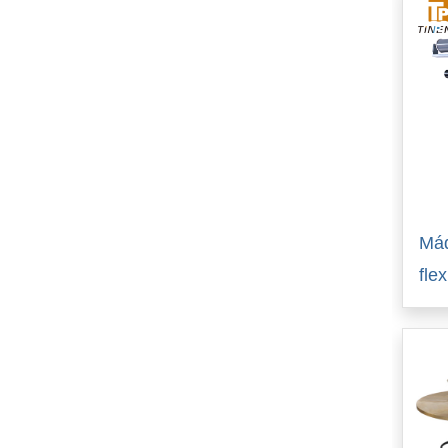
Máq
fle