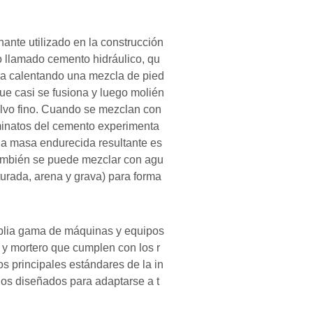
nante utilizado en la construcción
o llamado cemento hidráulico, qu
a calentando una mezcla de pied
 que casi se fusiona y luego molién
olvo fino. Cuando se mezclan con
uminatos del cemento experimenta
la masa endurecida resultante es
ambién se puede mezclar con agu
turada, arena y grava) para forma
plia gama de máquinas y equipos
y mortero que cumplen con los r
los principales estándares de la in
los diseñados para adaptarse a t