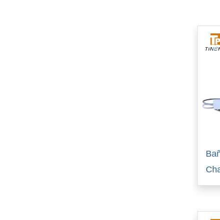
Bañ
Cha