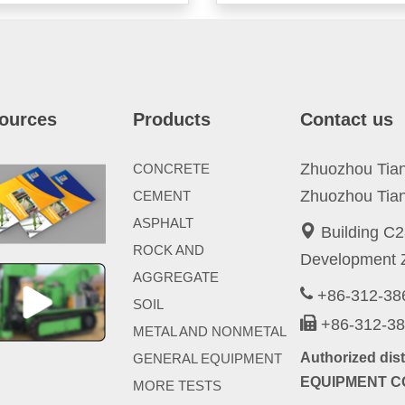
ources
Products
Contact us
Zhuozhou Tianp
CONCRETE
Zhuozhou Tian
CEMENT
ASPHALT
Building C2
ROCK AND
Development Z
AGGREGATE
+86-312-3
SOIL
+86-312-3
METAL AND NONMETAL
Authorized di
GENERAL EQUIPMENT
EQUIPMENT CO
MORE TESTS