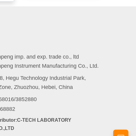
eng imp. and exp. trade co., ltd
peng Instrument Manufacturing Co., Ltd.
8, Hegu Technology Industrial Park,
one, Zhuozhou, Hebei, China
868016/3852880
868882
stributor:C-TECH LABORATORY
.,LTD