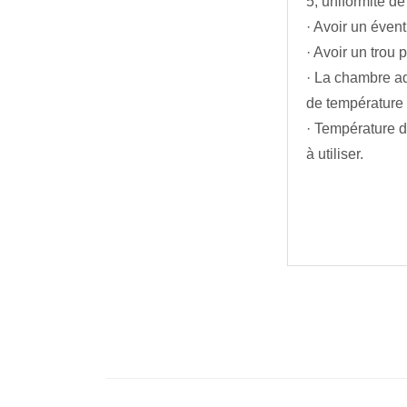
5, uniformité de
· Avoir un éven
· Avoir un trou 
· La chambre ad
de température 
· Température d
à utiliser.