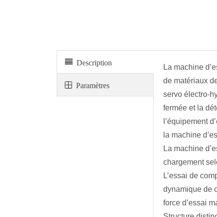
Machine d'essai de compression servo électro-hydra
Description
La machine d’e
de matériaux de
Paramètres
servo électro-hy
fermée et la dé
l’équipement d’
la machine d’es
La machine d’e
chargement selo
L’essai de comp
dynamique de co
force d’essai m
Structure distin