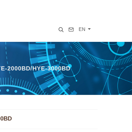
Search
Contact
EN
E-2000BD/HYE-3000BD
00BD