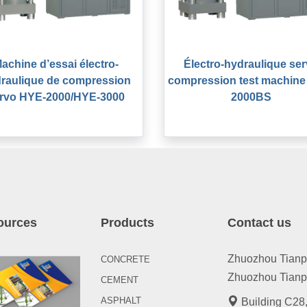
achine d’essai électro-
Électro-hydraulique se
raulique de compression
compression test machine
rvo HYE-2000/HYE-3000
2000BS
ources
Products
Contact us
Zhuozhou Tianpen
CONCRETE
Zhuozhou Tianpe
CEMENT
ASPHALT
Building C28,