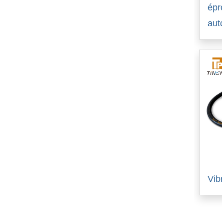
épr
aut
Vib