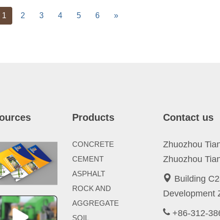
vious
Next
1
2
3
4
5
6
»
ources
Products
Contact us
Zhuozhou Tianp
CONCRETE
Zhuozhou Tian
CEMENT
ASPHALT
Building C2
ROCK AND
Development Z
AGGREGATE
+86-312-3
SOIL