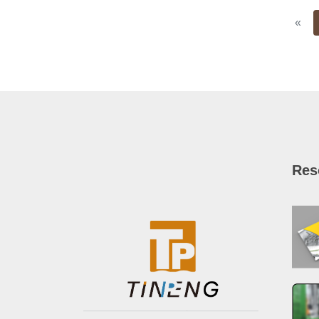
Pre
«
Res