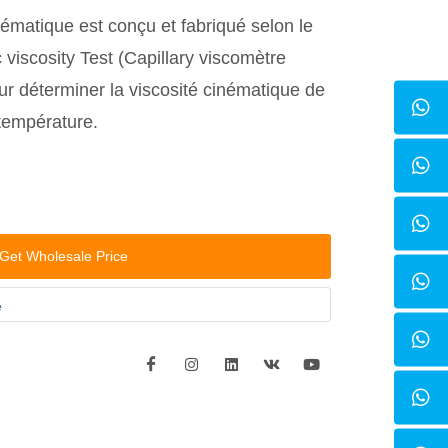
nématique est conçu et fabriqué selon le
viscosity Test (Capillary viscomètre
our déterminer la viscosité cinématique de
 température.
Get Wholesale Price
e