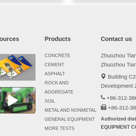
ources
Products
Contact us
Zhuozhou Tianp
CONCRETE
Zhuozhou Tian
CEMENT
ASPHALT
Building C2
ROCK AND
Development Z
AGGREGATE
+86-312-3
SOIL
+86-312-3
METAL AND NONMETAL
Authorized di
GENERAL EQUIPMENT
EQUIPMENT CO
MORE TESTS