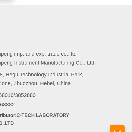
eng imp. and exp. trade co., ltd
peng Instrument Manufacturing Co., Ltd.
8, Hegu Technology Industrial Park,
one, Zhuozhou, Hebei, China
868016/3852880
868882
stributor:C-TECH LABORATORY
.,LTD