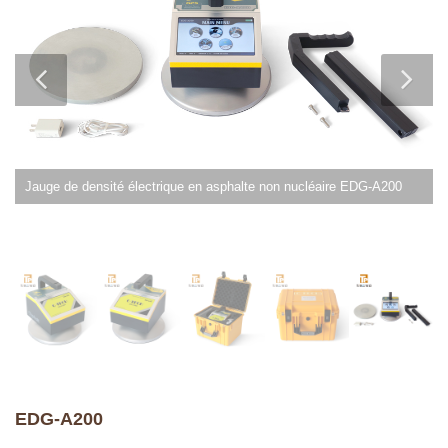
Jauge de densité électrique en asphalte non nucléaire EDG-A200
EDG-A200