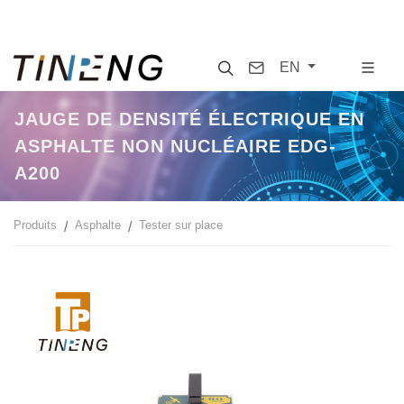
Search
Contact
EN
JAUGE DE DENSITÉ ÉLECTRIQUE EN
ASPHALTE NON NUCLÉAIRE EDG-
A200
Produits
Asphalte
Tester sur place