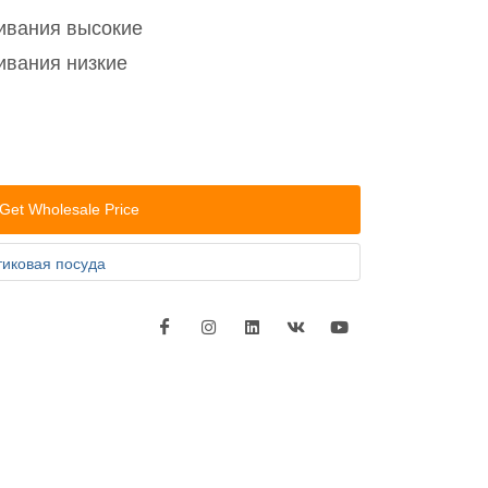
ивания высокие
ивания низкие
Get Wholesale Price
тиковая посуда