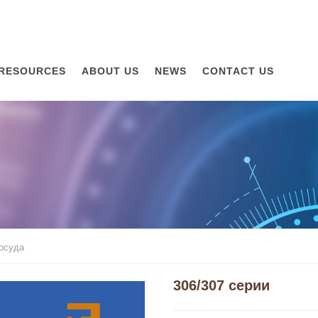
RESOURCES
ABOUT US
NEWS
CONTACT US
Я
посуда
306/307 серии