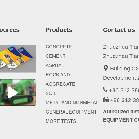
ources
Products
Contact us
Zhuozhou Tianp
CONCRETE
Zhuozhou Tian
CEMENT
ASPHALT
Building C2
ROCK AND
Development Z
AGGREGATE
+86-312-3
SOIL
+86-312-3
METAL AND NONMETAL
Authorized di
GENERAL EQUIPMENT
EQUIPMENT CO
MORE TESTS