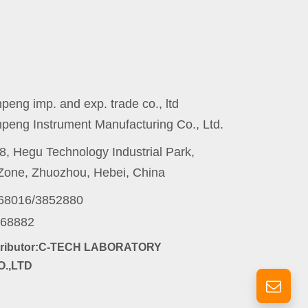
eng imp. and exp. trade co., ltd
peng Instrument Manufacturing Co., Ltd.
8, Hegu Technology Industrial Park,
one, Zhuozhou, Hebei, China
868016/3852880
868882
stributor:C-TECH LABORATORY
.,LTD