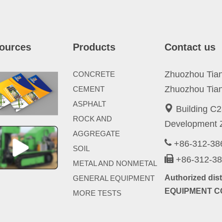
ources
Products
Contact us
Zhuozhou Tianp
CONCRETE
Zhuozhou Tian
CEMENT
ASPHALT
Building C2
ROCK AND
Development Z
AGGREGATE
+86-312-3
SOIL
+86-312-3
METAL AND NONMETAL
Authorized di
GENERAL EQUIPMENT
EQUIPMENT CO
MORE TESTS