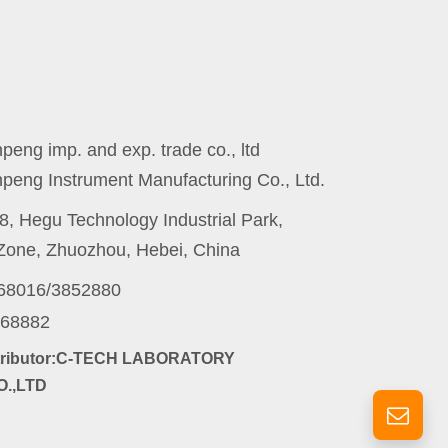
eng imp. and exp. trade co., ltd
peng Instrument Manufacturing Co., Ltd.
8, Hegu Technology Industrial Park,
one, Zhuozhou, Hebei, China
868016/3852880
868882
stributor:C-TECH LABORATORY
.,LTD