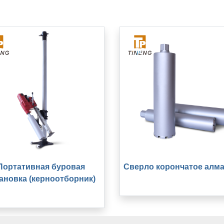
Портативная буровая
Сверло корончатое алм
ановка (керноотборник)