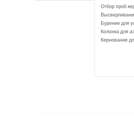
Отбор проб ке
Высверливани
Бурение для у
Колонка для а
Кернование дл