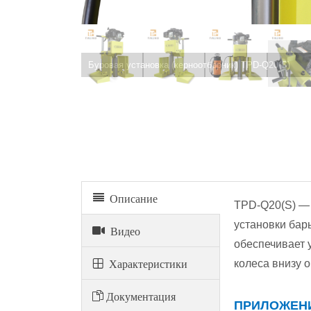
Буровая установка (керноотборник) TPD-Q20(S)
Описание
TPD-Q20(S) — 
установки бар
Видео
обеспечивает 
Xарактеристики
колеса внизу 
Документация
ПРИЛОЖЕН