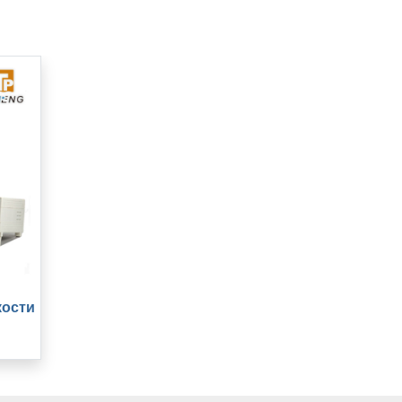
кости