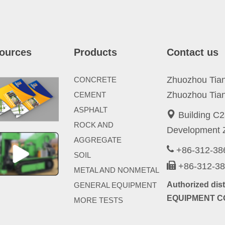
ources
Products
Contact us
Zhuozhou Tianp
CONCRETE
Zhuozhou Tian
CEMENT
ASPHALT
Building C2
ROCK AND
Development Z
AGGREGATE
+86-312-3
SOIL
+86-312-3
METAL AND NONMETAL
Authorized di
GENERAL EQUIPMENT
EQUIPMENT CO
MORE TESTS