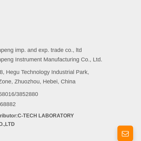
eng imp. and exp. trade co., ltd
peng Instrument Manufacturing Co., Ltd.
8, Hegu Technology Industrial Park,
one, Zhuozhou, Hebei, China
868016/3852880
868882
stributor:C-TECH LABORATORY
.,LTD