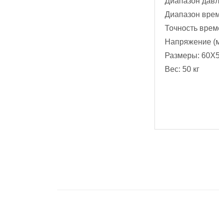
Диапазон давл
Диапазон време
Точность време
Напряжение (м
Размеры: 60X5
Вес: 50 кг