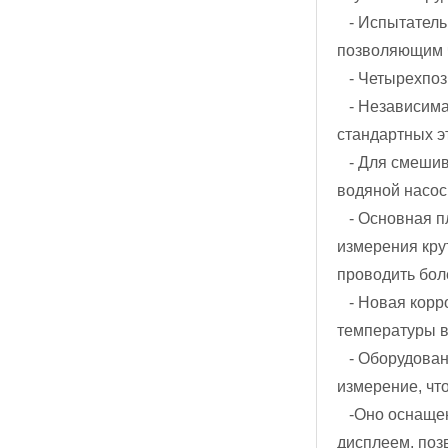
- Испытател
позволяющим ч
- Четырехпоз
- Независима
стандартных э
- Для смеши
водяной насос
- Основная пл
измерения кру
проводить бол
- Новая корр
температуры в
- Оборудова
измерение, чт
-Оно оснащен
дисплеем, поз