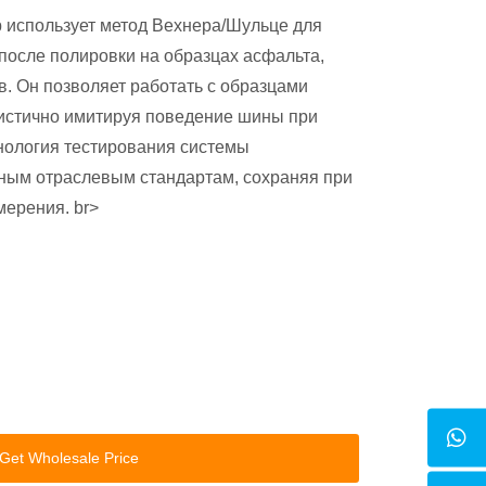
 использует метод Вехнера/Шульце для
после полировки на образцах асфальта,
в. Он позволяет работать с образцами
истично имитируя поведение шины при
хнология тестирования системы
ным отраслевым стандартам, сохраняя при
мерения. br>
Get Wholesale Price