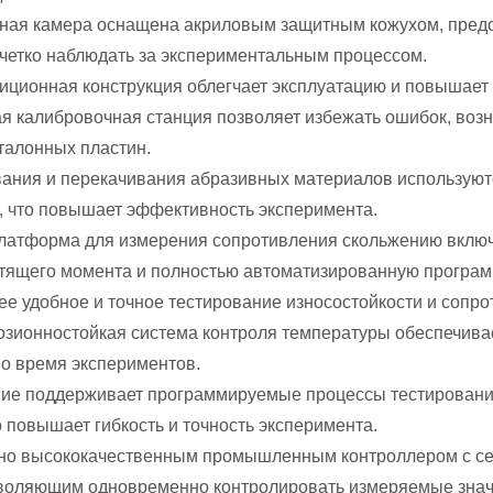
ьная камера оснащена акриловым защитным кожухом, пре
етко наблюдать за экспериментальным процессом.
иционная конструкция облегчает эксплуатацию и повышает
я калибровочная станция позволяет избежать ошибок, воз
талонных пластин.
вания и перекачивания абразивных материалов использую
, что повышает эффективность эксперимента.
атформа для измерения сопротивления скольжению включа
тящего момента и полностью автоматизированную программ
ее удобное и точное тестирование износостойкости и сопр
озионностойкая система контроля температуры обеспечива
о время экспериментов.
ние поддерживает программируемые процессы тестирования,
о повышает гибкость и точность эксперимента.
о высококачественным промышленным контроллером с се
воляющим одновременно контролировать измеряемые значе