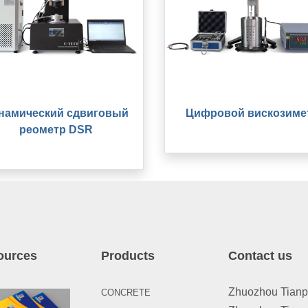
намический сдвиговый
Цифровой вискозиме
реометр DSR
ources
Products
Contact us
Zhuozhou Tianpen
CONCRETE