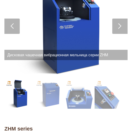
Дисковая чашечная вибрационная мельница серии ZHM
ZHM series