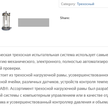
Category:
Трехосный
Share:
еская трехосная испытательная система использует самые
огию механического, электронного, полностью автоматизир
й проверки.
стоит из трехосной нагрузочной рамы, усовершенствованно
сной ячейки, различных датчиков, устройств контроля темп
B®. Ассортимент трехосной нагрузочной рамы был разраб
ой системы с компьютерным управлением или в качестве от
ама и усовершенствованный контроллер давления и объе