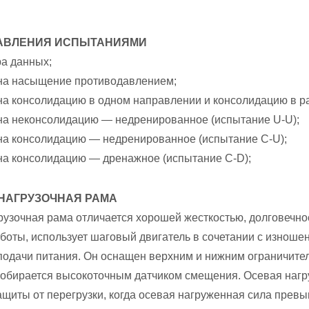
РАВЛЕНИЯ ИСПЫТАНИЯМИ
а данных;
на насыщение противодавлением;
а консолидацию в одном направлении и консолидацию в ра
а неконсолидацию — недренированное (испытание U-U);
а консолидацию — недренированное (испытание C-U);
а консолидацию — дренажное (испытание C-D);
НАГРУЗОЧНАЯ РАМА
рузочная рама отличается хорошей жесткостью, долговечно
боты, использует шаговый двигатель в сочетании с изноше
подачи питания. Он оснащен верхним и нижним ограничит
собирается высокоточным датчиком смещения. Осевая нагру
ащиты от перегрузки, когда осевая нагруженная сила прев