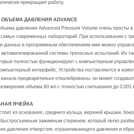
тически прекращает работу.
 ОБЪЕМА ДАВЛЕНИЯ ADVANCE
бъема давления Advanced Pressure Volume очень просты в
самых современных лабораторий. При использовании с тре
и данных и программным обеспечением ими можно управлят
 автоматизированной системы трехосных испытаний. Их та
оторые полностью функционируют с компьютерным управлен
омпьютерный интерфейс. Устройства поставляются в компл
 канала предварительно откалиброваны, он может создават
измерение объема 60 мл с точностью считывания до 0,001 
НАЯ ЯЧЕЙКА
тоит из основания, среднего кольца, верхней крышки, боково
 быстросъемным зажимным стержнем, который легко разбир
ия давления отверстия, ограничивающего давления и обра