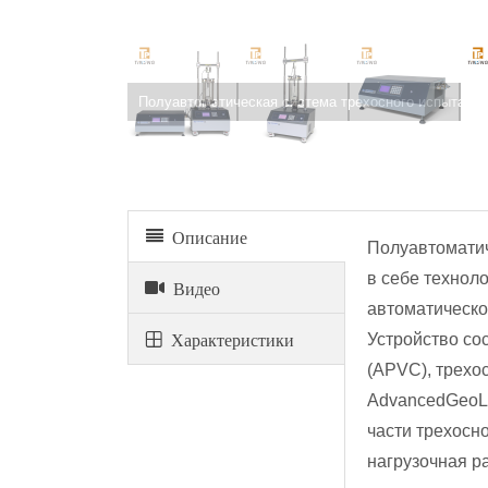
Полуавтоматическая система трехосного испытания
Описание
Полуавтоматич
в себе технол
Видео
автоматическо
Xарактеристики
Устройство со
(APVC), трехо
AdvancedGeoLA
части трехосн
нагрузочная р