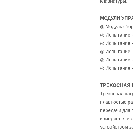
клавиатуры.
МОДУЛИ УП
◎ Модуль сбор
◎ Испытание 
◎ Испытание н
◎ Испытание н
◎ Испытание н
◎ Испытание н
ТРЕХОСНАЯ 
Трехосная наг
плавностью ра
передачи для 
измеряется и 
устройством з