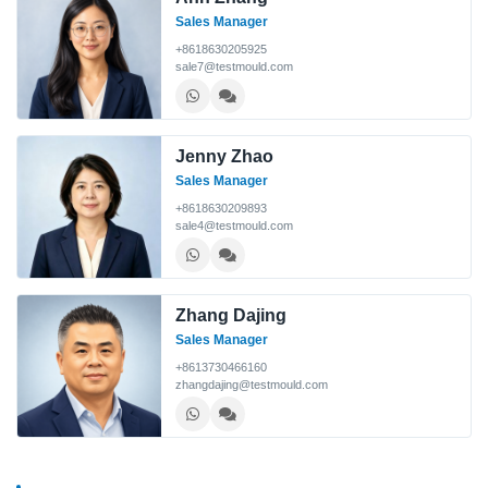
Sales Manager
+8618630205925
sale7@testmould.com
Jenny Zhao
Sales Manager
+8618630209893
sale4@testmould.com
Zhang Dajing
Sales Manager
+8613730466160
zhangdajing@testmould.com