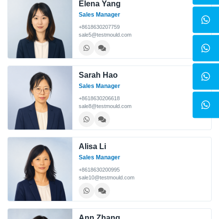
Elena Yang
Sales Manager
+8618630207759
sale5@testmould.com
Sarah Hao
Sales Manager
+8618630206618
sale8@testmould.com
Alisa Li
Sales Manager
+8618630200995
sale10@testmould.com
Ann Zhang