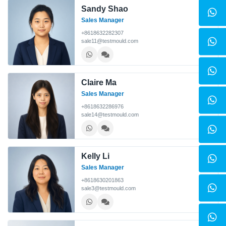
Sandy Shao
Sales Manager
+8618632282307
sale11@testmould.com
Claire Ma
Sales Manager
+8618632286976
sale14@testmould.com
Kelly Li
Sales Manager
+8618630201863
sale3@testmould.com