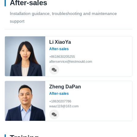
After-sales
Installation guidance, troubleshooting and maintenance
support
Li XiaoYa
After-sales
+8618630205255
afterservice@testmould.com
Zheng DaPan
After-sales
+18630207786
waaz119@163.com