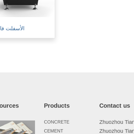
الأسفلت ف
ources
Products
Contact us
Zhuozhou Tianp
CONCRETE
Zhuozhou Tian
CEMENT