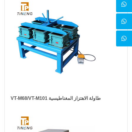
VT-M68/VT-M101 طاولة الاهتزاز المغناطيسية