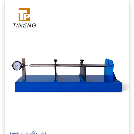
جهاز الانكماش والتوسع