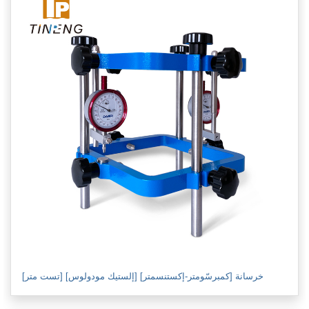
خرسانة [كمبرسّومتر-إكستنسمتر] [إلستيك مودولوس] [تست متر]