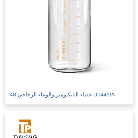
غطاء البايكنومتر والوعاء الزجاجي 48-D0441/A