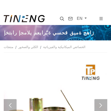
Search
Contact
EN
إختبار إجمالي معياريّة يسحق قيمة جهاز
الخصائص الميكانيكية والفيزيائية
الكلي والصخور
منتجات