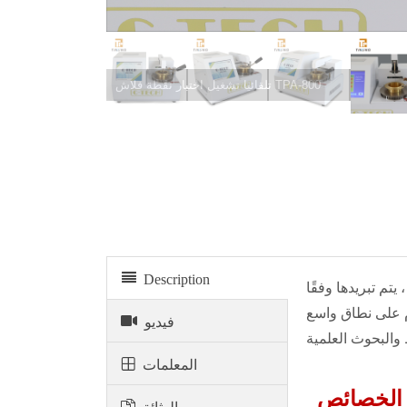
تلقائيا تشغيل اختبار نقطة فلاش TPA-800
Description
تم تبريدها وفقًا
دم على نطاق واسع
فيديو
المعلمات
الخصائص
الوثائق