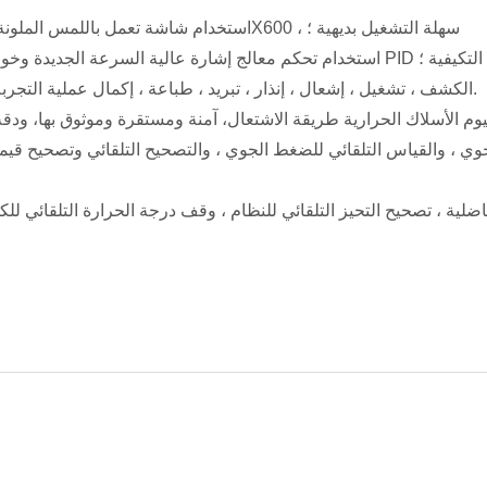
- استخدام شاشة تعمل باللمس الملونة مع قرار 800X600 ، سهلة التشغيل بديهية ؛
- استخدام تحكم معالج إشارة عالية السرعة الجديدة وخوارزمية التحكم PID التكيفية ؛
-الكشف ، تشغيل ، إشعال ، إنذار ، تبريد ، طباعة ، إكمال عملية التجربة بأكملها تلقائيًا.
انيوم الأسلاك الحرارية طريقة الاشتعال، آمنة ومستقرة وموثوق بها، ودقة 
اضلية ، تصحيح التحيز التلقائي للنظام ، وقف درجة الحرارة التلقائي للك