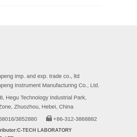
eng imp. and exp. trade co., ltd
peng Instrument Manufacturing Co., Ltd.
8, Hegu Technology Industrial Park,
one, Zhuozhou, Hebei, China
868016/3852880
+86-312-3868882
stributor:C-TECH LABORATORY