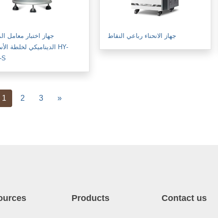
جهاز الانحناء رباعي النقاط
جهاز اختبار معامل ال
الديناميكي لخلطة ال HY-
-S
vious
Next
1
2
3
»
ources
Products
Contact us