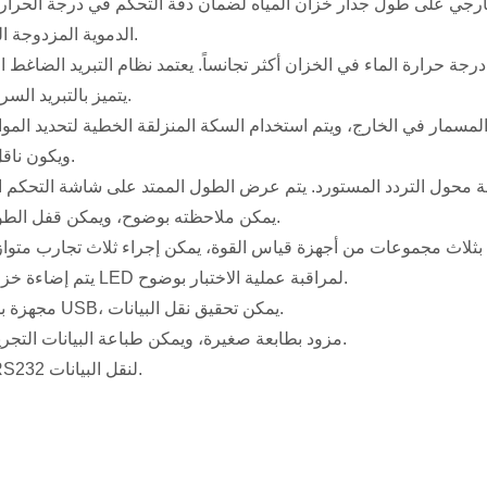
الدموية المزدوجة الداخلية والخارجية.
يتميز بالتبريد السريع والأداء الموثوق.
ويكون ناقل الحركة مستقرًا.
يمكن ملاحظته بوضوح، ويمكن قفل الطول الممتد عن بعد.
· يتم إضاءة خزان المياه بأضواء LED لمراقبة عملية الاختبار بوضوح.
· مجهزة بمنفذ كابل شبكة USB، يمكن تحقيق نقل البيانات.
· مزود بطابعة صغيرة، ويمكن طباعة البيانات التجريبية بنقرة واحدة.
· مجهزة بواجهة RS232 لنقل البيانات.