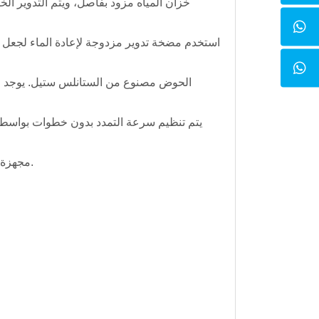
· مجهزة بثلاث مجموعات من أجهزة قياس القوة، يمكن إجراء ثلاث تجارب متوازية لقياس القوة.