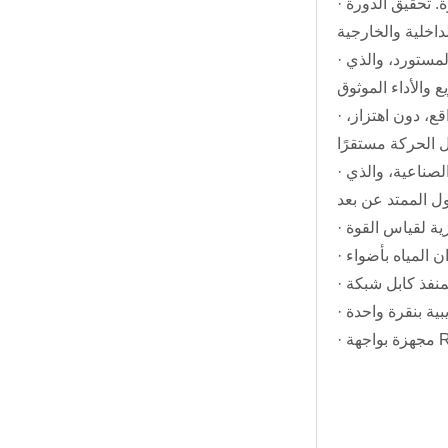
· خزان المياه مزود بفاصل، ويتم التدوير الخارجي على طول جدار خزان المياه لضمان دقة التحكم في درجة الحرارة. تحقيق الدورة
· استخدم مضخة تدوير مزدوجة لإعادة الماء لجعل درجة حرارة الماء في الخزان أكثر تجانساً. يعتمد نظام التبريد الضاغط المستورد، والذي
· الحوض مصنوع من الستانلس ستيل. يوجد المسمار في الخارج، ويتم استخدام السكة المنزلقة الخطية لتحديد المواقع، دون اهتزاز،
· يتم تنظيم سرعة التمدد بدون خطوات بواسطة محول التردد المستورد. يتم عرض الطول الممتد على شاشة التحكم الصناعية، والذي