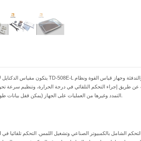
يتكون مقياس الدكتايل لاختبار قوة الليونة TD-508E-L من آلية نقل اللوحة ال
رات عن طريق إجراء التحكم التلقائي في درجة الحرارة، وتنظيم سرعة تح
التمدد وغيرها من العمليات على الجهاز (يمكن قفل بيانات طول التمدد عن بعد).