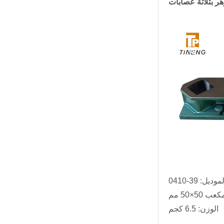
ر بثلاثة عصابات
موديل: 39-0410
50×50 مم
الوزن: 6.5 كجم