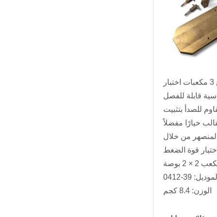
مصنوع من النحاس البحري عالي الرصاص، هذا القالب المكعب المكون من ثلاث عصابات مقاس 2 × 2 بوصة يصنع 3 مكعبات اختبار
اوم للصدأ بتثبيت
المنصهر من خلال
× 2 بوصة
موديل: 39-0412
الوزن: 8.4 كجم