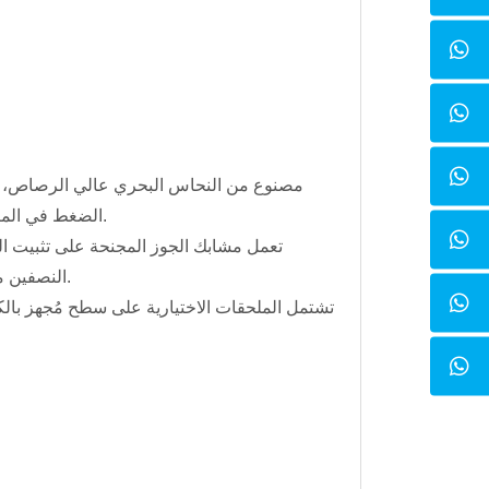
الضغط في المرة الواحدة. يلقي هذا القالب مكعبات بترتيب قطري مع لوحة قاعدة نحاسية قابلة للفصل.
تعمل مشابك الجوز المجنحة على تثبيت الق
النصفين معًا بإحكام. ذراع التسوية الكبير من مساحة السطح العلوي يجعل هذا القالب خيارًا مفضلاً.
تشتمل الملحقات الاختيارية على سطح مُجهز با