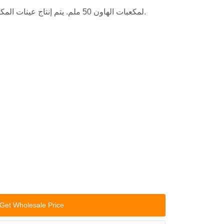
لمكعبات الهاون 50 ملم. يتم إنتاج عينات المكعب بحجم 50 مم لاختبار الضغط.
Get Wholesale Price