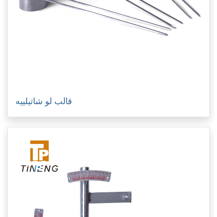
قالب لو شاتيلييه