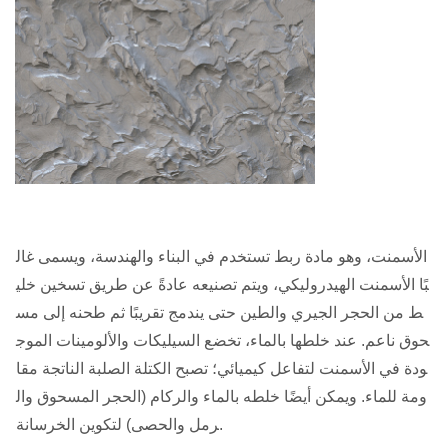
الأسمنت، وهو مادة ربط تستخدم في البناء والهندسة، ويسمى غال
بًا الأسمنت الهيدروليكي، ويتم تصنيعه عادةً عن طريق تسخين خلي
ط من الحجر الجيري والطين حتى يندمج تقريبًا ثم طحنه إلى مس
حوق ناعم. عند خلطها بالماء، تخضع السيليكات والألومينات الموج
ودة في الأسمنت لتفاعل كيميائي؛ تصبح الكتلة الصلبة الناتجة مقا
ومة للماء. ويمكن أيضًا خلطه بالماء والركام (الحجر المسحوق وال
رمل والحصى) لتكوين الخرسانة.