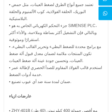
• تعتمد جميع أنواع الطرق لضغط العينات، مثل حمض
البوريك، الحلقة الفولاذية، كوب الألمنيوم والحلقة
البلاستيكية.
• جزء التحكم الكهربائي الخاص به هو SIMENSE PLC،
وبالتالي فإن التشغيل أكثر بساطة وملاءمة، والأداء أكثر
استقرارًا وموثوقية.
• مع برامج محددة للضغط البطيء وتحرير القالب البطيء،
تكون المنتجات ملائمة لضمان معدل قبول آلة ضغط
العينات، وتحسين جودة عينة آلة ضغط العينات.
• استخدم قالب الفولاذ المقاوم للصدأ الحصري لإطالة عمر
خدمة أدوات الضغط.
• ضمان لمدة سنة ضد أي عيوب تصنيع.
عارضات ازياء
• ZHY-401B مع أقصى حمولة 400 كيلو نيوتن (40 طن)