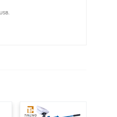
يتم تحويل بيانات الاختبار تلقائيًا إلى مخططات وتخزينها؛ مجهزة باتصالات S485