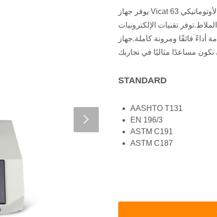
يوفر جهاز Vicat الأوتوماتيكي 63-L3000 طريقة أوتوماتيكية بالكامل لتحديد وقت
الملاط.توفر تقنيات الإلكترونيات
ً فائقًا ومرونة كاملة.جهاز Vicat الأوتوماتيكي 63-L3000 سهل التشغيل
STANDARD
AASHTO T131
EN 196/3
ASTM C191
ASTM C187