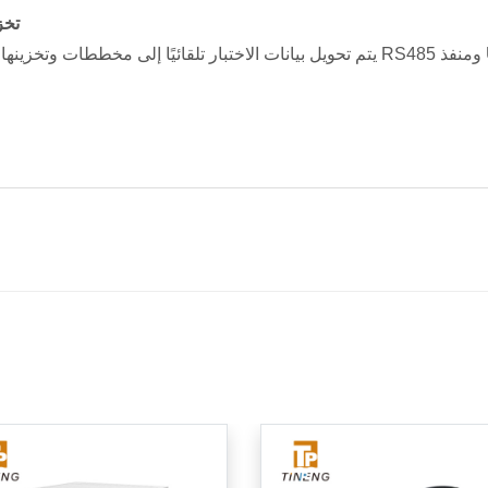
تخز
R ومنفذ USB.