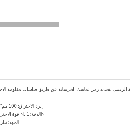
إبرة الاختراق: 100 مم²، 50 مم²، 20 مم²
قوة الاختراق القصوى:1000 N، الدقة: 1N
الجهد: تيار مترد