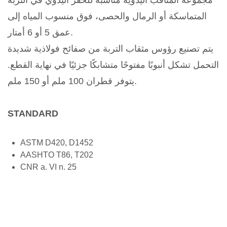
مجموعة المثاقب اليدوية مناسبة للحفر اليدوي في التربة
المتماسكة أو الرمال والحصى، فوق منسوب المياه إلى
عمق 5 أو 6 أمتار.
يتم تصنيع رؤوس مثقاب التربة من صفائح فولاذية شديدة
التحمل تشكل أنبوبًا مفتوحًا متشابكًا جزئيًا في نهاية القطع.
يتوفر قطران 100 ملم أو 150 ملم.
STANDARD
ASTM D420, D1452
AASHTO T86, T202
CNR a. VI n. 25