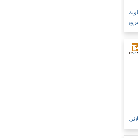
وبة
اثي