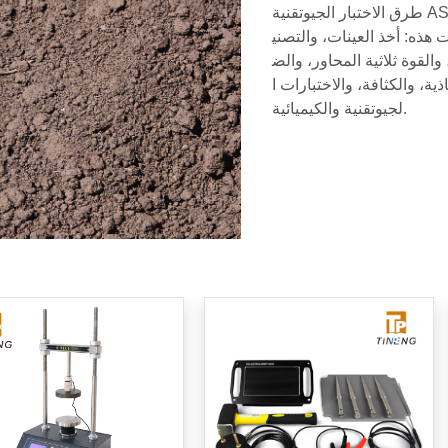
طرق الاختبار الجيوتقنية ASTM وAASHTO وإجراء تحليل عينات
ت هذه: أخذ العينات، والتصني
القوة ثلاثية المحاور، والض
ية، والكثافة، والاختبارات ا
لجيوتقنية والكيميائية.