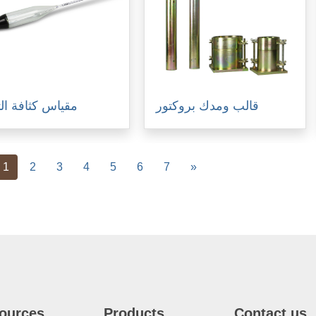
قالب ومدك بروكتور
مقياس كثافة الت
vious
Next
1
2
3
4
5
6
7
»
ources
Products
Contact us