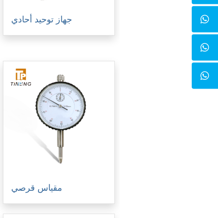
جهاز توحيد أحادي
مقياس قرصي