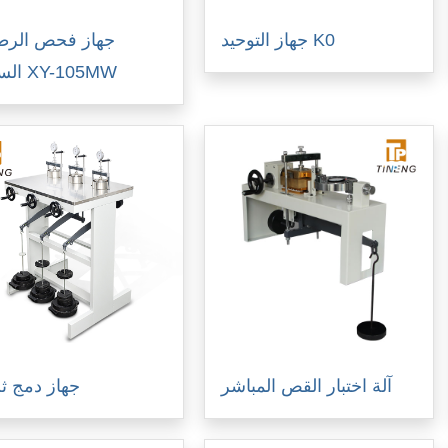
جهاز التوحيد K0
جهاز فحص الرط
السريع XY-105MW
آلة اختبار القص المباشر
جهاز دمج ثل