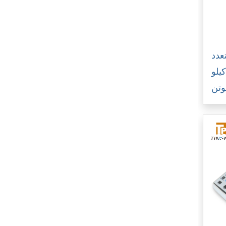
عدد
ظائف بسعة 50 كيلو
وتن