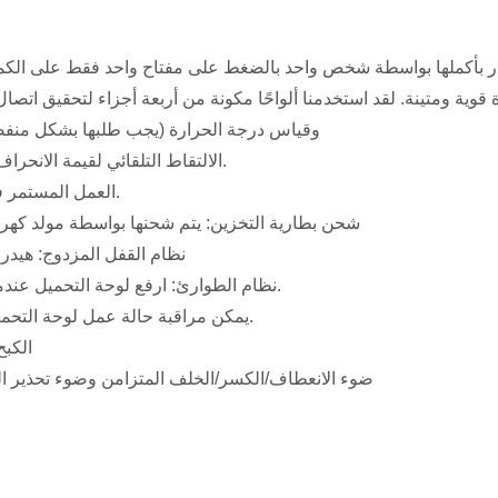
· موقع GPS وقياس درجة الحرارة (يجب طلبها بشكل من
· الالتقاط التلقائي لقيمة الانحراف وقيمة التحميل.
· العمل المستمر في الهواء الطلق.
· شحن بطارية التخزين: يتم شحنها بواسطة مولد كهرب
· نظام القفل المزدوج: هيد
· نظام الطوارئ: ارفع لوحة التحميل عندما يتعطل النظام.
· يمكن مراقبة حالة عمل لوحة التحميل على الشاشة.
· الك
· ضوء الانعطاف/الكسر/الخلف المتزامن وضوء تحذير ا