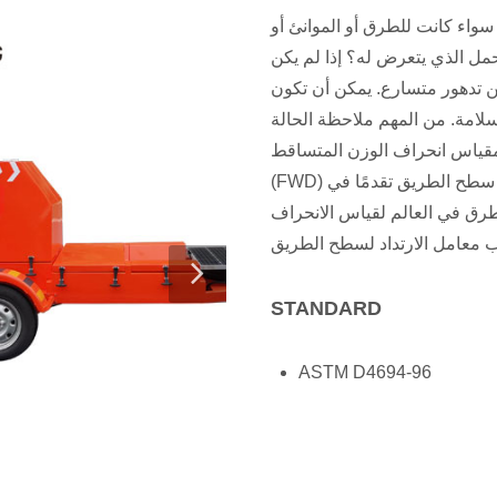
واء كانت للطرق أو الموانئ أو
مل الذي يتعرض له؟ إذا لم يكن
 تدهور متسارع. يمكن أن تكون
امة. من المهم ملاحظة الحالة
مقياس انحراف الوزن المتساقط
(FWD) واحدًا من أكثر معدات الاختبار غير المدمرة لقوة سطح الطريق تقدمًا في
لطرق في العالم لقياس الانحراف
STANDARD
ASTM D4694-96