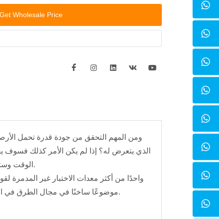
Get Wholesale Price
ومن المهم التحقق من جودة قدرة تحمل الأرصف
الذي يتعرض له؟ إذا لم يكن الأمر كذلك فسوف ي
الوقت وستنخفض السلامة. من المهم ملاحظة الحالة الهيكلية لأرصفتك من أجل منع فشل الرصيف.
موضوعًا ساخنًا في مجال الطرق في العالم لقياس الانحراف الديناميكي لسطح الطريق وحساب معامل الارتداد لسطح الطريق.