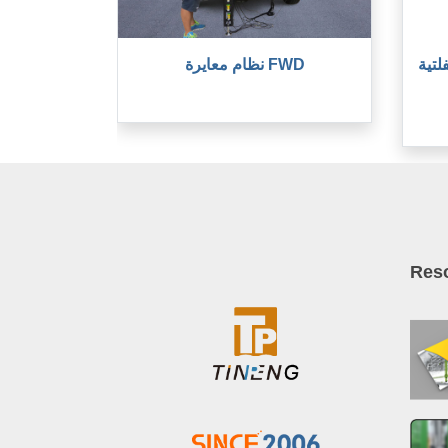
لتية
نظام معايرة FWD
Res