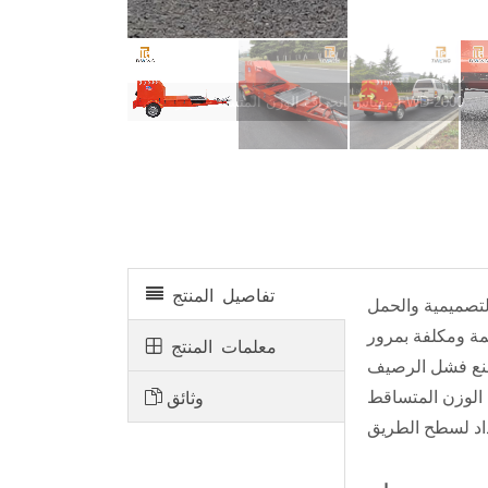
مقياس انحراف الوزن المتساقط أوتوماتيكيًا FWD-2000
تفاصيل المنتج
لتصميمية والحمل
مة ومكلفة بمرور
معلمات المنتج
بار غير المدمرة لقوة سطح الطريق تقدمًا في العالم. لقد أصبح
وثائق