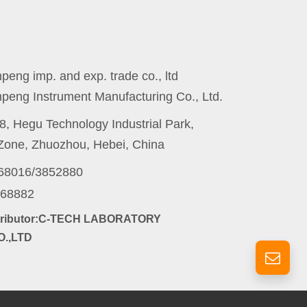
eng imp. and exp. trade co., ltd
peng Instrument Manufacturing Co., Ltd.
8, Hegu Technology Industrial Park,
one, Zhuozhou, Hebei, China
868016/3852880
868882
stributor:C-TECH LABORATORY
.,LTD