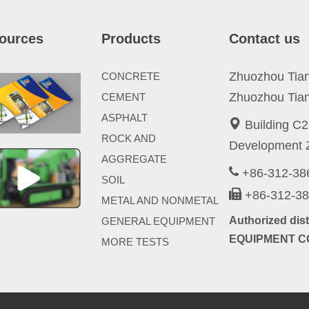
ources
Products
Contact us
Zhuozhou Tianp
CONCRETE
Zhuozhou Tian
CEMENT
ASPHALT
Building C2
ROCK AND
Development Z
AGGREGATE
+86-312-3
SOIL
+86-312-3
METAL AND NONMETAL
Authorized di
GENERAL EQUIPMENT
EQUIPMENT CO
MORE TESTS