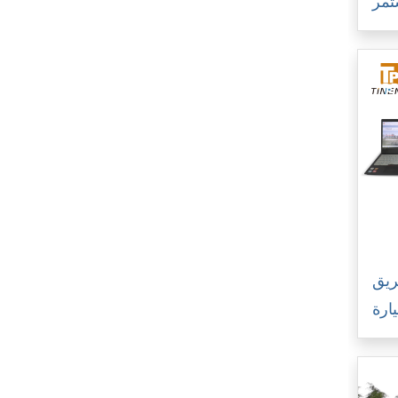
يق
ارة