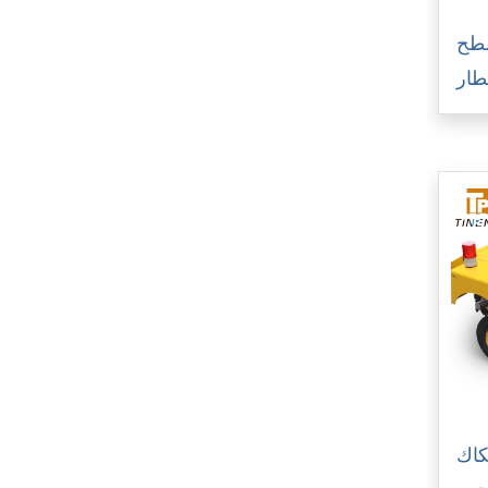
سطح
طار
تكاك