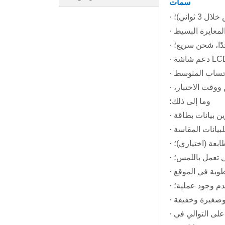
سمات
ثواني)؛
دًا، شحن سريع؛
· دعم تخزين أكثر من 99,999 من معلومات بيانات الاختبار، بما في ذلك بيانات القياس والمشغل ومعلومات قسم الطريق ووقت الاختبار،
وما إلى ذلك؛
بعة (اختياري)؛
تي تعمل باللمس؛
عدم وجود عملية؛
· في نفس بيئة القياس في الموقع، قم بدعم المعايرة لمرة واحدة لجميع الألوان قبل الاختبار دون معايرة ألوان مختلفة على التوالي في