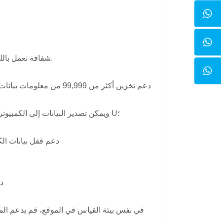
· دعم شاشة LCD شفافة تعمل باللمس عالية السطوع ويمكن رؤية واجهة التشغيل بوضوح تحت الإضاءة.
· دعم تخزين بيانات بطاقة SD 8G ودعم تخزين البيانات بتنسيق Excel، ويمكن تصدير البيانات إلى الكمبيوتر من خلال قرص U؛
· دعم قفل بيانات ا
· 