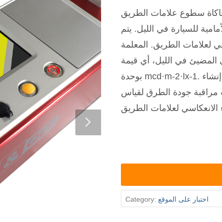
محاكاة سطوع علامات الطريق
امية للسيارة في الليل. يتم
 لعلامات الطريق. المعلمة
مضيئ في الليل، أي قيمة RL،
بوحدة mcd·m-2·lx-1. يستخدمه مصنعو علامات الطرق ووحدات إنشاء
مراقبة جودة الطرق لقياس
اختبار على الموقع
Category: