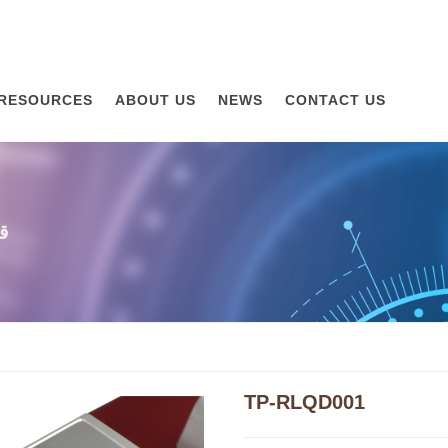
RESOURCES
ABOUT US
NEWS
CONTACT US
مق
TP-RLQD001