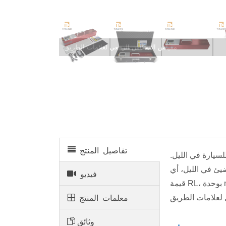
مقياس الانعكاس الرجعي لعلامات الطريق
تفاصيل المنتج
لسيارة في الليل.
يئ في الليل، أي
فيديو
قيمة RL، بوحدة mcd·m-2·lx-1. يستخدمه مصنعو علامات الطرق ووحدات إنشاء عملية وضع علامات على الطرق ووحدات مراقبة جودة
معلمات المنتج
وثائق