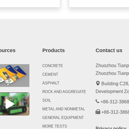
ources
Products
Contact us
Zhuozhou Tianpen
CONCRETE
Zhuozhou Tianpe
CEMENT
ASPHALT
Building C28,
Development Zo
ROCK AND AGGREGATE
SOIL
+86-312-3868
METAL AND NONMETAL
+86-312-386
GENERAL EQUIPMENT
MORE TESTS
Privacy policy