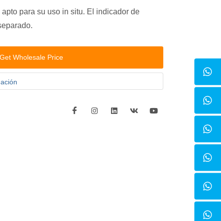
apto para su uso in situ. El indicador de
separado.
Get Wholesale Price
dación