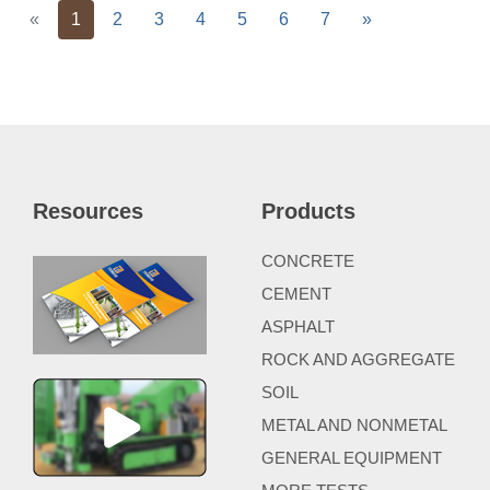
Previous
Next
«
1
2
3
4
5
6
7
»
Resources
Products
CONCRETE
CEMENT
ASPHALT
ROCK AND AGGREGATE
SOIL
METAL AND NONMETAL
GENERAL EQUIPMENT