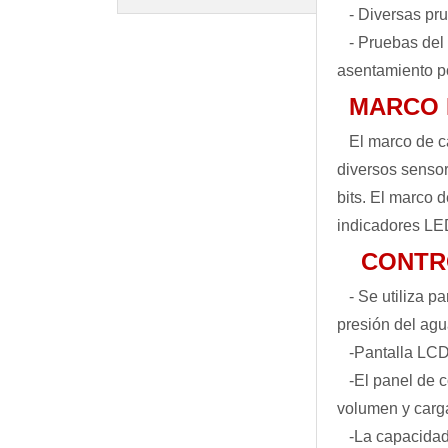
- Diversas pr
- Pruebas del
asentamiento p
MARCO 
El marco de car
diversos sensor
bits. El marco 
indicadores LE
CONTR
- Se utiliza 
presión del agu
-Pantalla LCD
-El panel de 
volumen y carga
-La capacidad