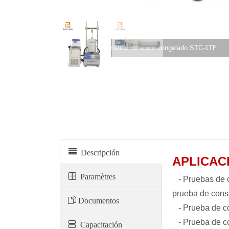
Edómetro automático de suelo congelado STC-1TF
Descripción
APLICAC
Paramètres
- Pruebas de 
prueba de cons
Documentos
- Prueba de c
- Prueba de co
Capacitación