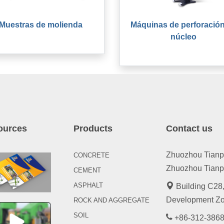
Muestras de molienda
Máquinas de perforació
núcleo
ources
Products
Contact us
Zhuozhou Tianpen
CONCRETE
Zhuozhou Tianpe
CEMENT
ASPHALT
Building C28,
Development Zo
ROCK AND AGGREGATE
SOIL
+86-312-3868