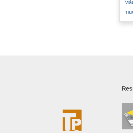
Máq
mue
Res