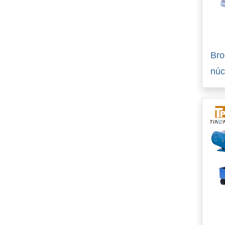
Bro
núc