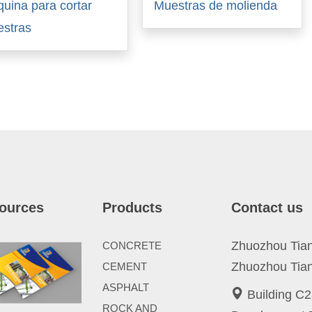
uina para cortar
Muestras de molienda
stras
ources
Products
Contact us
Zhuozhou Tianp
CONCRETE
Zhuozhou Tian
CEMENT
ASPHALT
Building C2
ROCK AND