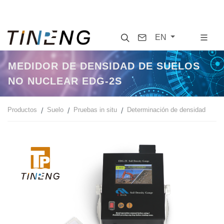
Search
Contact
EN
MEDIDOR DE DENSIDAD DE SUELOS
NO NUCLEAR EDG-2S
Productos
Suelo
Pruebas in situ
Determinación de densidad