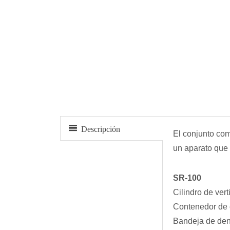
Juego completo de reemplazo de arena
Descripción
El conjunto com
un aparato que
SR-100
Cilindro de ver
Contenedor de 
Bandeja de dens