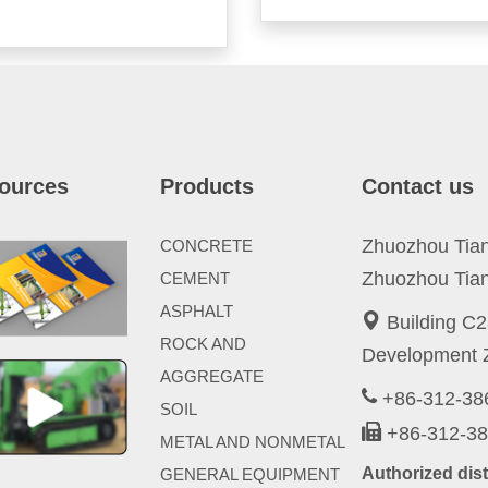
ources
Products
Contact us
Zhuozhou Tianp
CONCRETE
Zhuozhou Tian
CEMENT
ASPHALT
Building C2
ROCK AND
Development Z
AGGREGATE
+86-312-3
SOIL
+86-312-3
METAL AND NONMETAL
Authorized di
GENERAL EQUIPMENT