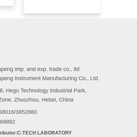
eng imp. and exp. trade co., ltd
peng Instrument Manufacturing Co., Ltd.
8, Hegu Technology Industrial Park,
one, Zhuozhou, Hebei, China
868016/3852880
868882
stributor:C-TECH LABORATORY