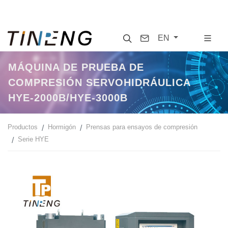
Search
Contact
EN
MÁQUINA DE PRUEBA DE
COMPRESIÓN SERVOHIDRÁULICA
HYE-2000B/HYE-3000B
Productos
Hormigón
Prensas para ensayos de compresión
Serie HYE