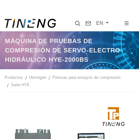
Search
Contact
EN
MÁQUINA DE PRUEBAS DE
COMPRESIÓN DE SERVO-ELECTRO-
HIDRÁULICO HYE-2000BS
Productos
Hormigón
Prensas para ensayos de compresión
Serie HYE